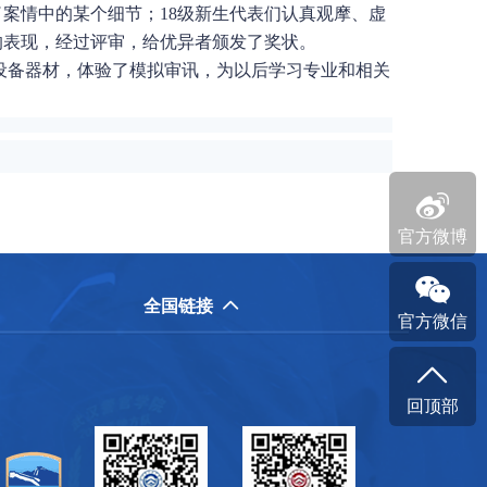
案情中的某个细节；18级新生代表们认真观摩、虚
的表现，经过评审，给优异者颁发了奖状。
设备器材，体验了模拟审讯，为以后学习专业和相关

官方微博

全国链接

官方微信

回顶部