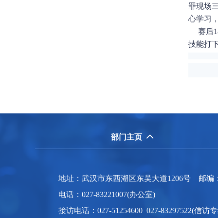
罪现场
心学习
赛后1
技能打
部门主页

地址：武汉市东西湖区东吴大道1206号 邮编：43004
电话：027-83221007(办公室)
接访电话：027-51254600 027-83297522